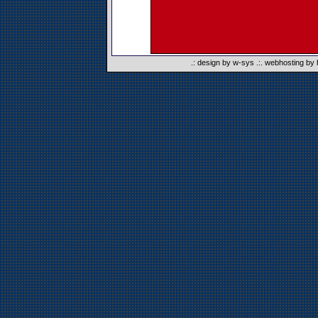
.:
design by w-sys
.:.
webhosting by 