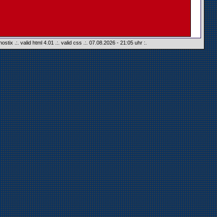
hostix
.:.
valid html 4.01
.:.
valid css
.:. 07.08.2026 - 21:05 uhr :.