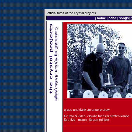
official fotos of the crystal projects
|
home
|
band
|
songs
|
l
gruss und dank an unsere crew
für foto & video: claudia fuchs & steffen knabe
fürs live - mixen : jürgen reinlein