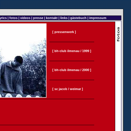
yrics
|
fotos
|
videos
|
presse
|
kontakt
|
links
|
gästebuch
|
impressum
[ pressenwerk ]
[ bh-club ilmenau / 1999 ]
[ bh-club ilmenau / 2000 ]
[ sc jacob / weimar ]